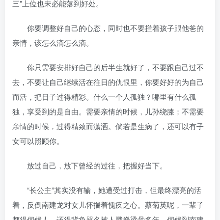
三”上位也未必能落到好处。
你要调整好自己的心态，同时也不要拦着孩子跟他爸的
亲情，该怎么滴怎么滴。
你只需要安排好自己的后半生就好了，不要跟自己过不
去，不要让自己继续活在往日的仇恨里，你要好好的为自己
而活，把日子过得精彩。什么一个人孤独？哪里有什么孤
独，享受到的是自由。需要亲情的时候，儿孙绕膝；不需要
亲情的时候，过得精致而潇洒。倘若是生病了，还可以有子
女可以照顾你。
放过自己，放下曾经的过往，把握好当下。
“长公主”其实没有输，她遭受过打击，但最终漂亮的活
着，反倒南建龙对女儿怀揣着愧疚之心。蔡菊英呢，一辈子
都得伺候人，还得背负骂名被人戳脊梁骨多年，伺候到南建