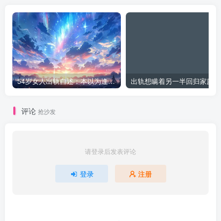
54岁女人出轨自述：本以为逢场作戏
出
评论
抢沙发
请登录后发表评论
登录
注册