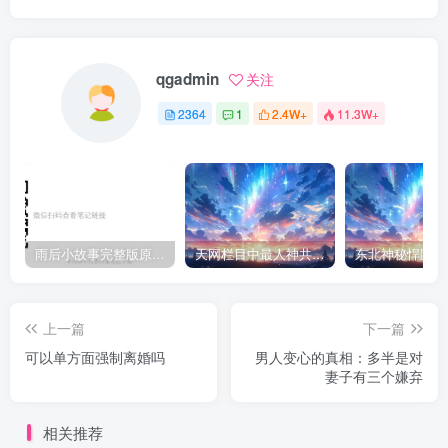
qgadmin
关注
2364
1
2.4W+
11.3W+
雨后小故事完整版原片动态图（图+文字解说版）
天网栏目中最人神共愤的一期《消失的夫妻》
上一篇
下一篇
可以单方面强制离婚吗
男人变心的真相：多半是对
妻子有三个嫌弃
相关推荐