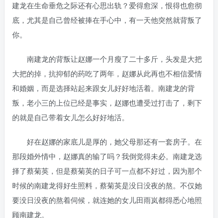
建龙在生命垂危之际还有心思出轨？爱得愈深，恨得也愈彻
底，尤其是自己曾经被捧在手心中，有一天他突然就背叛了
你。
南建龙的背叛让赵娜一个月瘦了二十多斤，头发是大把
大把的掉，抗抑郁的药吃了两年，赵娜从此再也不相信爱情
和婚姻，而是选择站起来跟女儿好好地活着。南建龙的背
叛，老小三的上位已经是事实，赵娜也遭受过打击了，剩下
的就是自己带着女儿怎么好好地活。
好在赵娜的家底儿是厚的，她父母那还有一套房子。在
那段婚外情中，赵娜真的输了吗？我倒觉得未必。南建龙选
择了蔡菊英，但是蔡菊英的日子可一点都不好过，因为那个
时候的南建龙得好生照料，蔡菊英是没日没夜的熬。不仅她
要没日没夜的熬着伺候，就连她的女儿田雨岚都得悉心地照
顾南建龙。