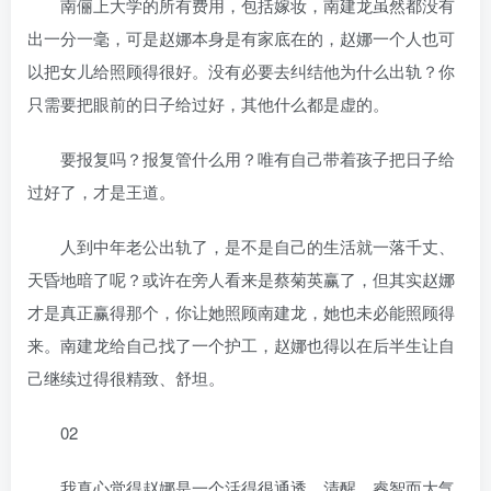
南俪上大学的所有费用，包括嫁妆，南建龙虽然都没有
出一分一毫，可是赵娜本身是有家底在的，赵娜一个人也可
以把女儿给照顾得很好。没有必要去纠结他为什么出轨？你
只需要把眼前的日子给过好，其他什么都是虚的。
要报复吗？报复管什么用？唯有自己带着孩子把日子给
过好了，才是王道。
人到中年老公出轨了，是不是自己的生活就一落千丈、
天昏地暗了呢？或许在旁人看来是蔡菊英赢了，但其实赵娜
才是真正赢得那个，你让她照顾南建龙，她也未必能照顾得
来。南建龙给自己找了一个护工，赵娜也得以在后半生让自
己继续过得很精致、舒坦。
02
我真心觉得赵娜是一个活得很通透、清醒、睿智而大气