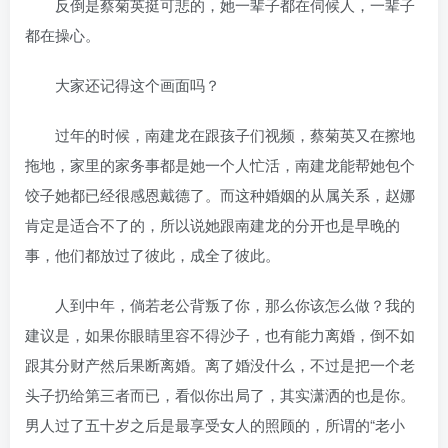
反倒是蔡菊英挺可悲的，她一辈子都在伺候人，一辈子
都在操心。
大家还记得这个画面吗？
过年的时候，南建龙在跟孩子们视频，蔡菊英又在擦地
拖地，家里的家务事都是她一个人忙活，南建龙能帮她包个
饺子她都已经很感恩戴德了。而这种婚姻的从属关系，赵娜
肯定是适合不了的，所以说她跟南建龙的分开也是早晚的
事，他们都放过了彼此，成全了彼此。
人到中年，倘若老公背叛了你，那么你该怎么做？我的
建议是，如果你眼睛里容不得沙子，也有能力离婚，倒不如
跟其分财产然后果断离婚。离了婚没什么，不过是把一个老
头子扔给第三者而已，看似你出局了，其实潇洒的也是你。
男人过了五十岁之后是最享受女人的照顾的，所谓的“老小