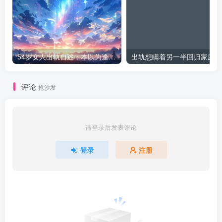
54岁女人出轨自述：本以为逢场作戏
出
评论
抢沙发
请登录后发表评论
登录
注册