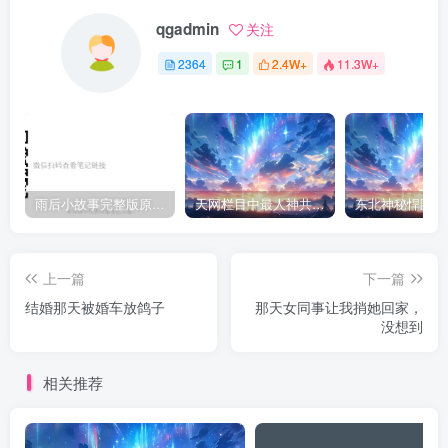
qgadmin
关注
2364
1
2.4W+
11.3W+
雨后小故事完整版原片动态图（图+文字解说版）
天网栏目中最人神共愤的一期《消失的夫妻》
上一篇
下一篇
结婚那天被婚车放鸽子
那天女同事让我捎她回家，
没想到
相关推荐