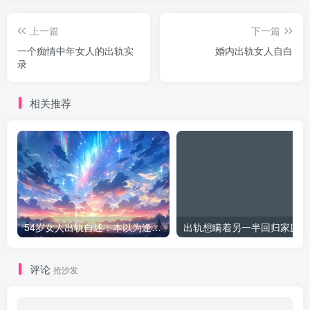
上一篇
下一篇
一个痴情中年女人的出轨实
婚内出轨女人自白
录
相关推荐
54岁女人出轨自述：本以为逢场作戏
出
评论
抢沙发