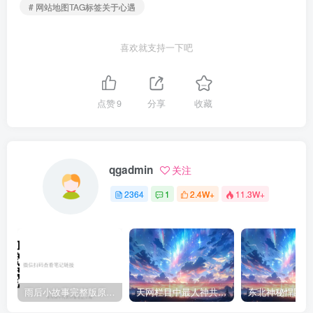
# 网站地图TAG标签关于心遇
喜欢就支持一下吧
点赞
9
分享
收藏
qgadmin
关注
2364
1
2.4W+
11.3W+
雨后小故事完整版原片动态图（图+文字解说版）
天网栏目中最人神共愤的一期《消失的夫妻》