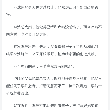
不成熟的男人你太过忍让，他永远认识不到自己的错
误。
李浩想离婚，他觉得已经和卢晴没感情了。而当卢晴不
同意时，李浩又开始大闹。
有次李浩出差回来后，父母得知房子卖了想劝和他们，
结果李浩脾气上来又开始撒野，把卢晴家砸的乱七八糟。
不可理解的是，卢晴竟然没有阻挠他。
卢晴的父母也是老实人，闹成那样谁都不好看，也就只
能任凭了李浩撒野。卢晴同意离婚了，孩子跟着她，李浩一
分抚养费没出。
就在近期，李浩打电话来想看孩子，被卢晴妈妈知道