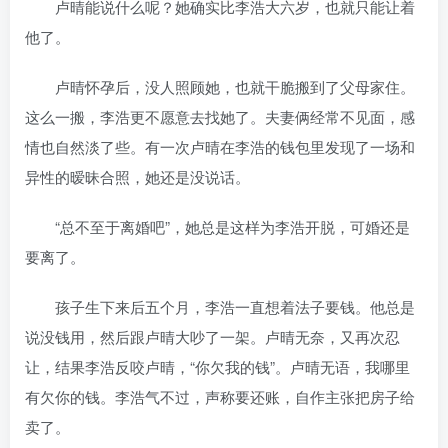
卢晴能说什么呢？她确实比李浩大六岁，也就只能让着
他了。
卢晴怀孕后，没人照顾她，也就干脆搬到了父母家住。
这么一搬，李浩更不愿意去找她了。夫妻俩经常不见面，感
情也自然淡了些。有一次卢晴在李浩的钱包里发现了一场和
异性的暧昧合照，她还是没说话。
“总不至于离婚吧”，她总是这样为李浩开脱，可婚还是
要离了。
孩子生下来后五个月，李浩一直想着法子要钱。他总是
说没钱用，然后跟卢晴大吵了一架。卢晴无奈，又再次忍
让，结果李浩反咬卢晴，“你欠我的钱”。卢晴无语，我哪里
有欠你的钱。李浩气不过，声称要还账，自作主张把房子给
卖了。