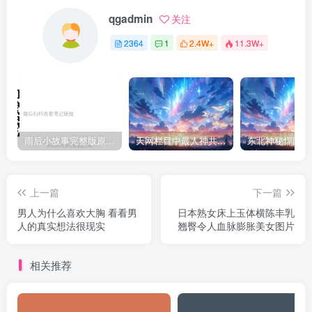
qgadmin
关注
2364
1
2.4W+
11.3W+
雨后小故事完整版原片动态图（图+文字解说版）
天网栏目中最人神共愤的一期《消失的夫妻》
上一篇
下一篇
男人为什么喜欢大胸 看看男
日本熟女床上玉体横陈丰乳
人的真实想法很现实
翘臀令人血脉膨胀美女图片
相关推荐